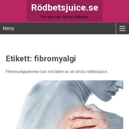
Rödbetsjuice.se
För oss som älskar rödbetan
Meny
Etikett:
fibromyalgi
Fibromyalgipatienter kan må bättre av att dricka rödbetsjuice.