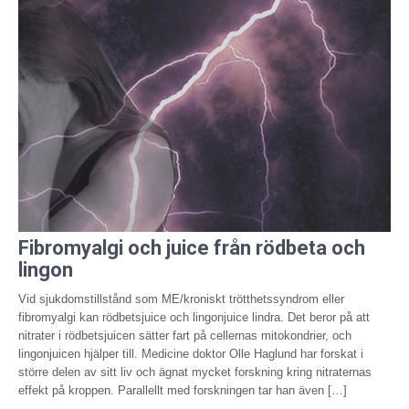
Fibromyalgi och juice från rödbeta och
lingon
Vid sjukdomstillstånd som ME/kroniskt trötthetssyndrom eller
fibromyalgi kan rödbetsjuice och lingonjuice lindra. Det beror på att
nitrater i rödbetsjuicen sätter fart på cellernas mitokondrier, och
lingonjuicen hjälper till. Medicine doktor Olle Haglund har forskat i
större delen av sitt liv och ägnat mycket forskning kring nitraternas
effekt på kroppen. Parallellt med forskningen tar han även […]