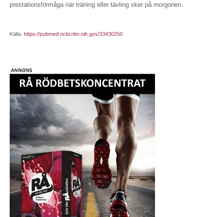
prestationsförmåga när träning eller tävling sker på morgonen.
Källa:
https://pubmed.ncbi.nlm.nih.gov/33430250