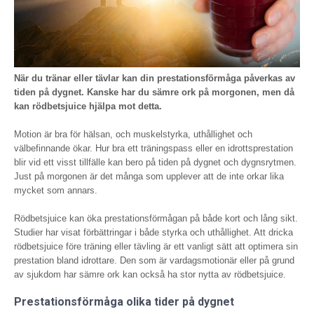
När du tränar eller tävlar kan din prestationsförmåga påverkas av
tiden på dygnet. Kanske har du sämre ork på morgonen, men då
kan rödbetsjuice hjälpa mot detta.
Motion är bra för hälsan, och muskel­styrka, uthållighet och
välbefinnande ökar. Hur bra ett träningspass eller en idrottsprestation
blir vid ett visst tillfälle kan bero på tiden på dygnet och dygnsrytmen.
Just på morgonen är det många som upplever att de inte orkar lika
mycket som annars.
Rödbetsjuice kan öka prestations­förmågan på både kort och lång sikt.
Studier har visat förbättringar i både styrka och uthållighet. Att dricka
rödbets­juice före träning eller tävling är ett vanligt sätt att optimera sin
prestation bland idrottare. Den som är vardagsmotionär eller på grund
av sjukdom har sämre ork kan också ha stor nytta av rödbetsjuice.
Prestationsförmåga olika tider på dygnet