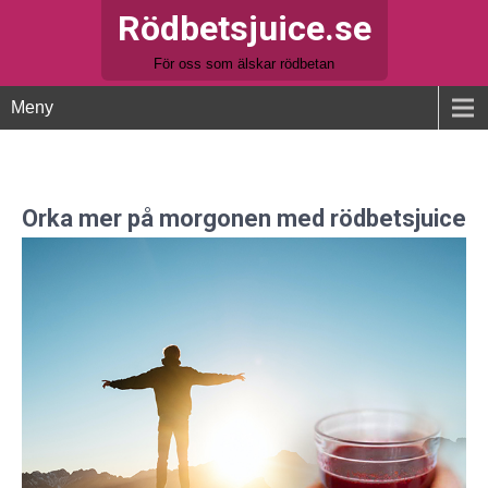
Rödbetsjuice.se
För oss som älskar rödbetan
Meny
Orka mer på morgonen med rödbetsjuice