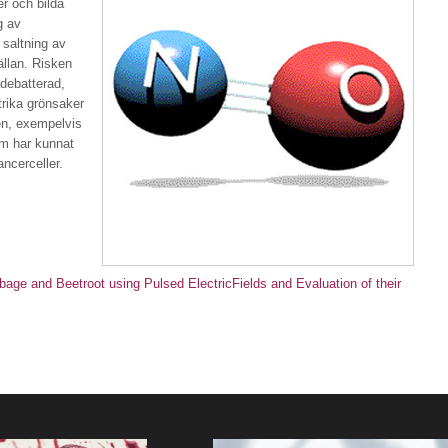
r och bilda
g av
 saltning av
ällan. Risken
mdebatterad,
trika grönsaker
en, exempelvis
om har kunnat
ncerceller.
ge and Beetroot using Pulsed ElectricFields and Evaluation of their