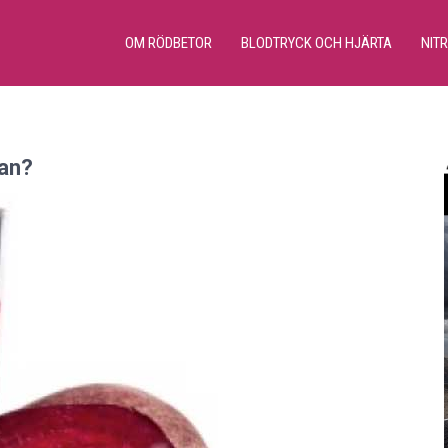
OM RÖDBETOR
BLODTRYCK OCH HJÄRTA
NIT
san?