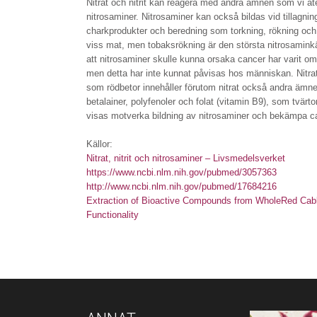
Nitrat och nitrit kan reagera med andra ämnen som vi äte
nitrosaminer. Nitrosaminer kan också bildas vid tillagnin
charkprodukter och beredning som torkning, rökning och
viss mat, men tobaksrökning är den största nitrosamink
att nitrosaminer skulle kunna orsaka cancer har varit o
men detta har inte kunnat påvisas hos människan. Nitra
som rödbetor innehåller förutom nitrat också andra ämn
betalainer, polyfenoler och folat (vitamin B9), som tvärt
visas motverka bildning av nitrosaminer och bekämpa ca
Källor:
Nitrat, nitrit och nitrosaminer – Livsmedelsverket
https://www.ncbi.nlm.nih.gov/pubmed/3057363
http://www.ncbi.nlm.nih.gov/pubmed/17684216
Extraction of Bioactive Compounds from WholeRed Cabba
Functionality