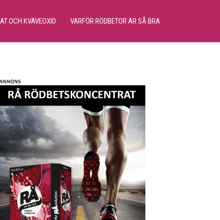
RAT OCH KVÄVEOXID
VARFÖR RÖDBETOR ÄR SÅ BRA