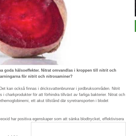
na goda hälsoeffekter. Nitrat omvandlas i kroppen till nitrit och
arningarna för nitrit och nitrosaminer?
 Det kan också finnas i dricksvatten­brunnar i jordbruksområden. Nitrit
 charkprodukter för att förhindra tillväxt av farliga bakterier. Nitrat och
themoglobinemi, ett akut tillstånd där syretransporten i blodet
äveoxid har positiva egenskaper som att sänka blodtrycket, effektivisera