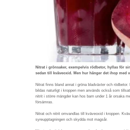
Nitrat i grönsaker, exempelvis rödbetor, hyllas för si
sedan till kväveoxid. Men hur hänger det ihop med v
Nitrat finns bland annat i gröna bladväxter och rödbetor.
bildas naturligt i kroppen men används också som tillsats i
nitrit i större mängder kan hos barn under 1 år orsaka me
försämras.
Nitrat och nitrit omvandlas till kväveoxid i kroppen. Kv
syreupptagningen och skydda mot magsår.