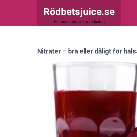
Rödbetsjuice.se
För oss som älskar rödbetan
Nitrater – bra eller dåligt för häl